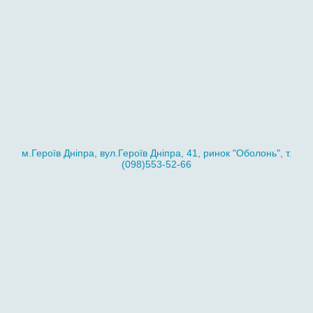
м.Героїв Дніпра, вул.Героїв Дніпра, 41, ринок "Оболонь", т.
(098)553-52-66