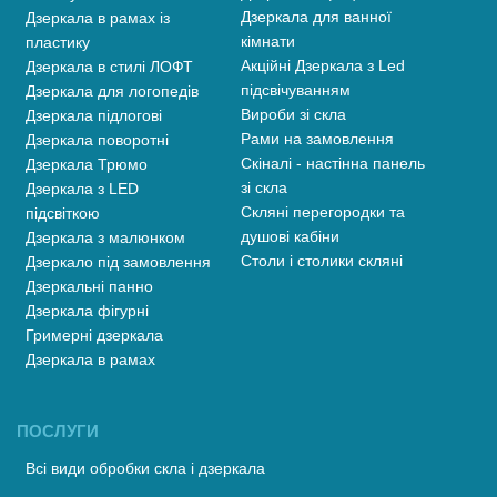
Дзеркала для ванної
Дзеркала в рамах із
кімнати
пластику
Акційні Дзеркала з Led
Дзеркала в стилі ЛОФТ
підсвічуванням
Дзеркала для логопедів
Вироби зі скла
Дзеркала підлогові
Рами на замовлення
Дзеркала поворотні
Скіналі - настінна панель
Дзеркала Трюмо
зі скла
Дзеркала з LED
Скляні перегородки та
підсвіткою
душові кабіни
Дзеркала з малюнком
Столи і столики скляні
Дзеркало під замовлення
Дзеркальні панно
Дзеркала фігурні
Гримерні дзеркала
Дзеркала в рамах
ПОСЛУГИ
Всі види обробки скла і дзеркала