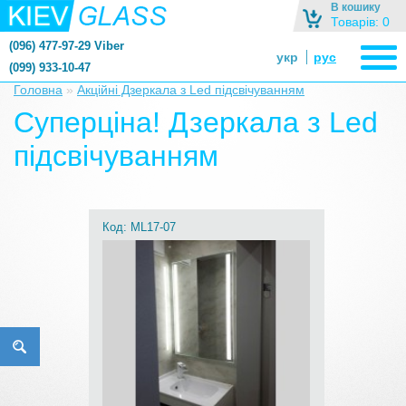
В кошику
Товарів: 0
(096) 477-97-29 Viber
укр
рус
(099) 933-10-47
zerkalonazakaz@gmail.com
Головна
»
Акційні Дзеркала з Led підсвічуванням
zerkaloshop@ukr.net
Суперціна! Дзеркала з Led
підсвічуванням
Код: ML17-07