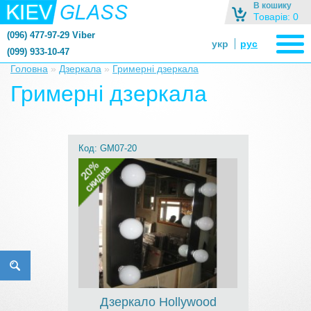
В кошику
Товарів: 0
(096) 477-97-29 Viber
укр
рус
(099) 933-10-47
zerkalonazakaz@gmail.com
Головна
»
Дзеркала
»
Гримерні дзеркала
zerkaloshop@ukr.net
Гримерні дзеркала
Код: GM07-20
Дзеркало Hollywood