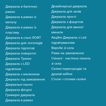
Дизайнерські дзеркала
Дзеркала в багетних
Дзеркала для залів
рамах
Дзеркала прості
Дзеркала в рамах із
Дзеркала з фацетом
металу
Дзеркала для ванної
Дзеркала в рамах із
кімнати
пластику
Акційні Дзеркала з Led
Дзеркала в стилі ЛОФТ
підсвічуванням
Дзеркала для логопедів
Вироби зі скла
Дзеркала підлогові
Рами на замовлення
Дзеркала поворотні
Скіналі - настінна панель
Дзеркала Трюмо
зі скла
Дзеркала з LED
Скляні перегородки та
підсвіткою
душові кабіни
Дзеркала з малюнком
Столи і столики скляні
Дзеркало під замовлення
Дзеркальні панно
Дзеркала фігурні
Гримерні дзеркала
Дзеркала в рамах