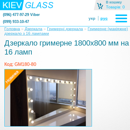
В кошику
Товарів: 0
(096) 477-97-29 Viber
укр
рус
(099) 933-10-47
zerkalonazakaz@gmail.com
Головна
»
Дзеркала
»
Гримерні дзеркала
»
Гримерне (макіяжне)
дзеркало з 16 лампами
zerkaloshop@ukr.net
Дзеркало гримерне 1800х800 мм на
16 ламп
Код: GM180-80