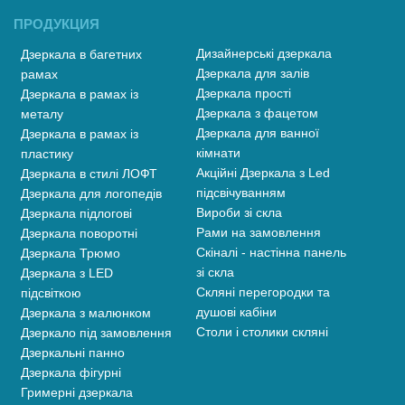
ПРОДУКЦИЯ
Дизайнерські дзеркала
Дзеркала в багетних
Дзеркала для залів
рамах
Дзеркала прості
Дзеркала в рамах із
Дзеркала з фацетом
металу
Дзеркала для ванної
Дзеркала в рамах із
кімнати
пластику
Акційні Дзеркала з Led
Дзеркала в стилі ЛОФТ
підсвічуванням
Дзеркала для логопедів
Вироби зі скла
Дзеркала підлогові
Рами на замовлення
Дзеркала поворотні
Скіналі - настінна панель
Дзеркала Трюмо
зі скла
Дзеркала з LED
Скляні перегородки та
підсвіткою
душові кабіни
Дзеркала з малюнком
Столи і столики скляні
Дзеркало під замовлення
Дзеркальні панно
Дзеркала фігурні
Гримерні дзеркала