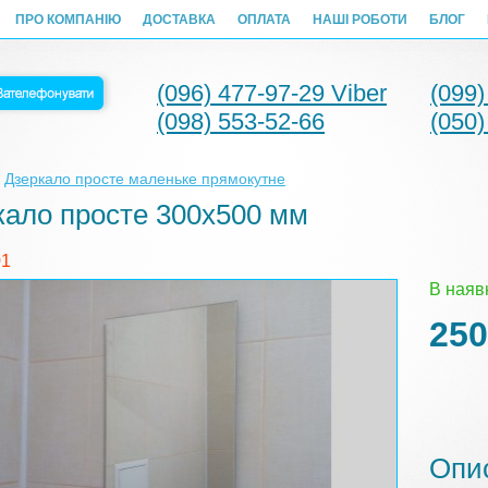
ПРО КОМПАНІЮ
ДОСТАВКА
ОПЛАТА
НАШІ РОБОТИ
БЛОГ
(096) 477-97-29 Viber
(099)
(098) 553-52-66
(050)
»
Дзеркало просте маленьке прямокутне
кало просте 300х500 мм
01
В наяв
250
Опи