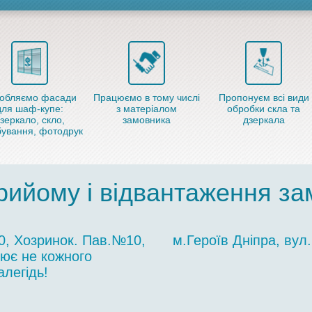
обляємо фасади
Працюємо в тому числі
Пропонуєм всі види
для шаф-купе:
з матеріалом
обробки скла та
зеркало, скло,
замовника
дзеркала
ування, фотодрук
рийому і відвантаження з
10, Хозринок. Пав.№10,
м.Героїв Дніпра, вул.
цює не кожного
легідь!