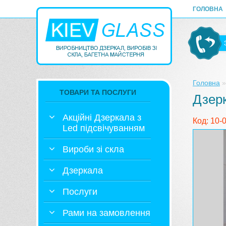
ГОЛОВНА
Головна
ТОВАРИ ТА ПОСЛУГИ
Дзер
Акційні Дзеркала з
Код: 10-
Led підсвічуванням
Вироби зі скла
Дзеркала
Послуги
Рами на замовлення