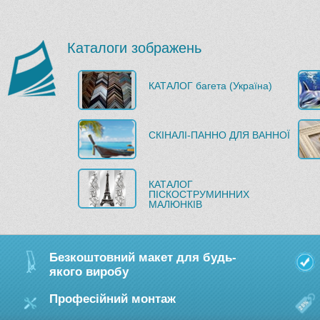
Каталоги зображень
КАТАЛОГ багета (Україна)
СКІНАЛІ-ПАННО ДЛЯ ВАННОЇ
КАТАЛОГ
ПІСКОСТРУМИННИХ
МАЛЮНКІВ
Безкоштовний макет для будь-
якого виробу
Професійний монтаж