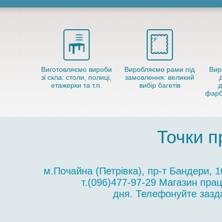
Виготовляємо вироби
Виробляємо рами під
Вир
зі скла: столи, полиці,
замовлення: великий
етажерки та т.п.
вибір багетів
д
фарб
Точки п
м.Почайна (Петрівка), пр-т Бандери, 
т.(096)477-97-29 Магазин пра
дня. Телефонуйте зазда