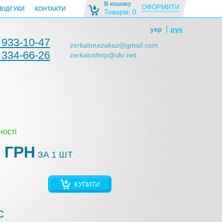
В кошику
ОФОРМИТИ
ВІДГУКИ
КОНТАКТИ
Товарів: 0
укр
рус
 933-10-47
zerkalonazakaz@gmail.com
 334-66-26
zerkaloshop@ukr.net
ності
 ГРН
ЗА 1 ШТ
КУПИТИ
с