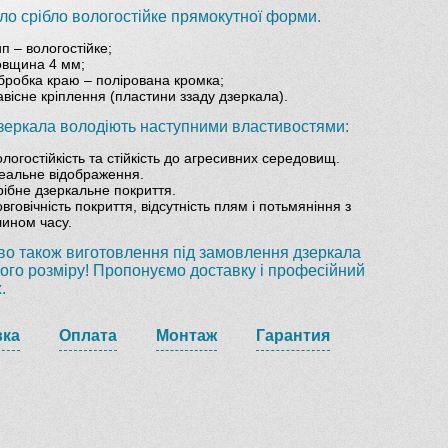
ло срібло вологостійке прямокутної форми.
п – вологостійке;
овщина 4 мм;
бробка краю – полірована кромка;
вісне кріплення (пластини ззаду дзеркала).
зеркала володіють наступними властивостями:
логостійкість та стійкість до агресивних середовищ.
деальне відображення.
рібне дзеркальне покриття.
вговічність покриття, відсутність плям і потьмяніння з
лином часу.
о також виготовлення під замовлення дзеркала
кого розміру! Пропонуємо доставку і професійний
.
вка
Оплата
Монтаж
Гарантия