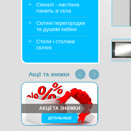
Скіналі - настінна
панель зі скла
Скляні перегородки
та душові кабіни
Столи і столики
скляні
Акції та знижки
АКЦІЇ ТА ЗНИЖКИ
ДЕТАЛЬНІШЕ