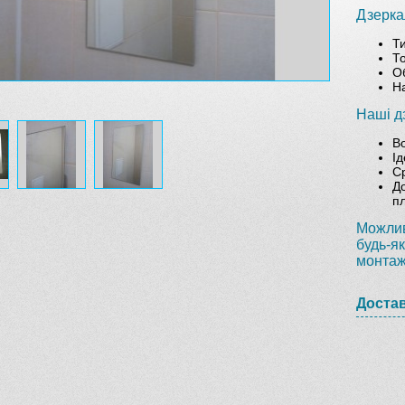
Дзерка
Ти
Т
О
На
Наші д
Во
І
С
До
п
Можлив
будь-я
монтаж
Доста