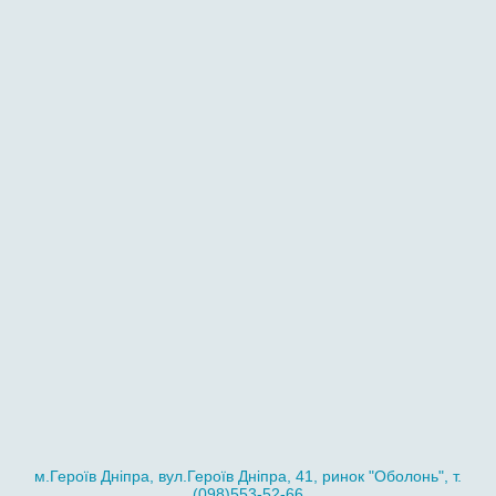
м.Героїв Дніпра, вул.Героїв Дніпра, 41, ринок "Оболонь", т.
(098)553-52-66