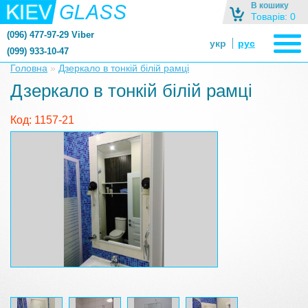
В кошику
Товарів: 0
(096) 477-97-29 Viber
укр
рус
(099) 933-10-47
zerkalonazakaz@gmail.com
Головна
»
Дзеркало в тонкій білій рамці
zerkaloshop@ukr.net
Дзеркало в тонкій білій рамці
Код: 1157-21