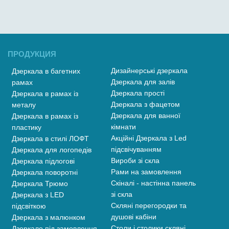
ПРОДУКЦИЯ
Дизайнерські дзеркала
Дзеркала в багетних
Дзеркала для залів
рамах
Дзеркала прості
Дзеркала в рамах із
Дзеркала з фацетом
металу
Дзеркала для ванної
Дзеркала в рамах із
кімнати
пластику
Акційні Дзеркала з Led
Дзеркала в стилі ЛОФТ
підсвічуванням
Дзеркала для логопедів
Вироби зі скла
Дзеркала підлогові
Рами на замовлення
Дзеркала поворотні
Скіналі - настінна панель
Дзеркала Трюмо
зі скла
Дзеркала з LED
Скляні перегородки та
підсвіткою
душові кабіни
Дзеркала з малюнком
Столи і столики скляні
Дзеркало під замовлення