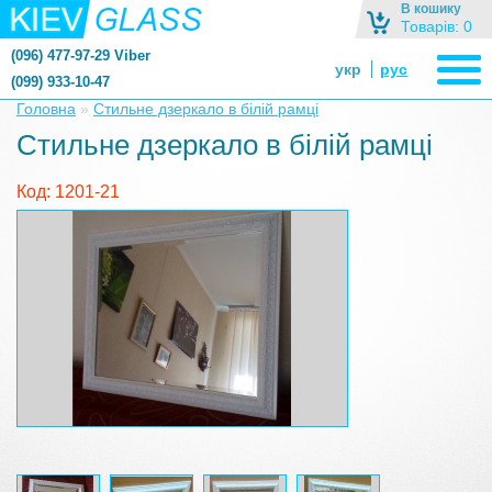
В кошику
Товарів: 0
(096) 477-97-29 Viber
укр
рус
(099) 933-10-47
zerkalonazakaz@gmail.com
Головна
»
Стильне дзеркало в білій рамці
zerkaloshop@ukr.net
Стильне дзеркало в білій рамці
Код: 1201-21