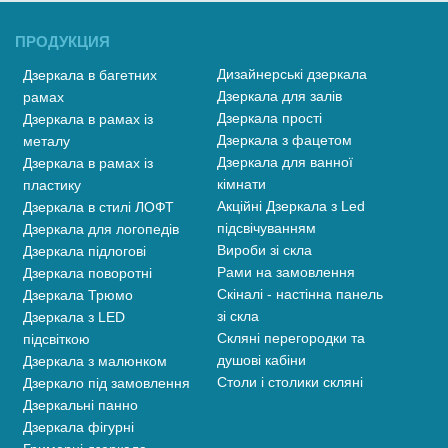
ПРОДУКЦИЯ
Дизайнерські дзеркала
Дзеркала в багетних
Дзеркала для залів
рамах
Дзеркала прості
Дзеркала в рамах із
Дзеркала з фацетом
металу
Дзеркала для ванної
Дзеркала в рамах із
кімнати
пластику
Акційні Дзеркала з Led
Дзеркала в стилі ЛОФТ
підсвічуванням
Дзеркала для логопедів
Вироби зі скла
Дзеркала підлогові
Рами на замовлення
Дзеркала поворотні
Скіналі - настінна панель
Дзеркала Трюмо
зі скла
Дзеркала з LED
Скляні перегородки та
підсвіткою
душові кабіни
Дзеркала з малюнком
Столи і столики скляні
Дзеркало під замовлення
Дзеркальні панно
Дзеркала фігурні