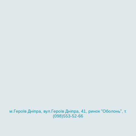
м.Героїв Дніпра, вул.Героїв Дніпра, 41, ринок "Оболонь", т.
(098)553-52-66