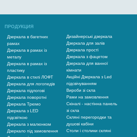
ПРОДУКЦИЯ
Дизайнерські дзеркала
Дзеркала в багетних
Дзеркала для залів
рамах
Дзеркала прості
Дзеркала в рамах із
Дзеркала з фацетом
металу
Дзеркала для ванної
Дзеркала в рамах із
кімнати
пластику
Акційні Дзеркала з Led
Дзеркала в стилі ЛОФТ
підсвічуванням
Дзеркала для логопедів
Вироби зі скла
Дзеркала підлогові
Рами на замовлення
Дзеркала поворотні
Скіналі - настінна панель
Дзеркала Трюмо
зі скла
Дзеркала з LED
Скляні перегородки та
підсвіткою
душові кабіни
Дзеркала з малюнком
Столи і столики скляні
Дзеркало під замовлення