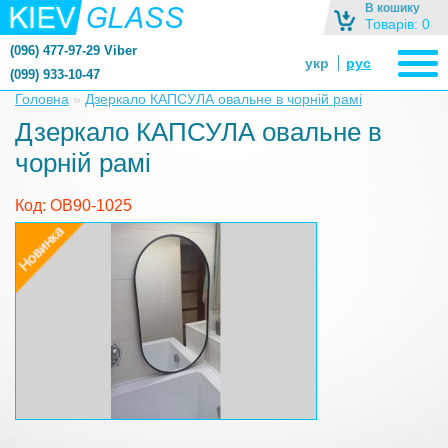
В кошику
Товарів: 0
(096) 477-97-29 Viber
укр
рус
(099) 933-10-47
zerkalonazakaz@gmail.com
Головна
»
Дзеркало КАПСУЛА овальне в чорній рамі
zerkaloshop@ukr.net
Дзеркало КАПСУЛА овальне в
чорній рамі
Код: OB90-1025