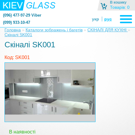
В кошику
Товарів: 0
(096) 477-97-29 Viber
укр
рус
(099) 933-10-47
zerkalonazakaz@gmail.com
Головна
»
Каталоги зображень і багетів
»
СКІНАЛІ ДЛЯ КУХНІ
»
Скіналі SK001
zerkaloshop@ukr.net
Скіналі SK001
Код: SK001
В наявності