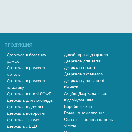
ПРОДУКЦИЯ
Дизайнерські дзеркала
Дзеркала в багетних
Дзеркала для залів
рамах
Дзеркала прості
Дзеркала в рамах із
Дзеркала з фацетом
металу
Дзеркала для ванної
Дзеркала в рамах із
кімнати
пластику
Акційні Дзеркала з Led
Дзеркала в стилі ЛОФТ
підсвічуванням
Дзеркала для логопедів
Вироби зі скла
Дзеркала підлогові
Рами на замовлення
Дзеркала поворотні
Скіналі - настінна панель
Дзеркала Трюмо
зі скла
Дзеркала з LED