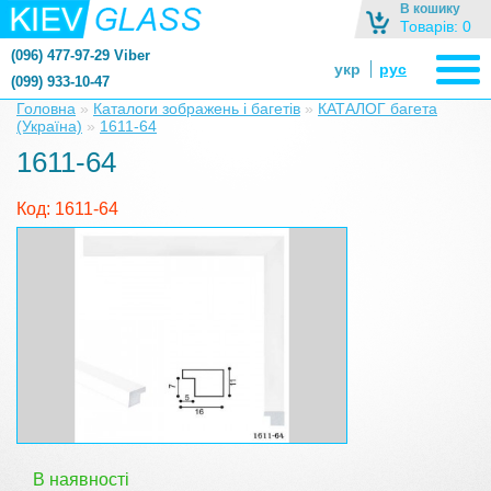
В кошику
Товарів: 0
(096) 477-97-29 Viber
укр
рус
(099) 933-10-47
zerkalonazakaz@gmail.com
Головна
»
Каталоги зображень і багетів
»
КАТАЛОГ багета
(Україна)
»
1611-64
zerkaloshop@ukr.net
1611-64
Код: 1611-64
В наявності