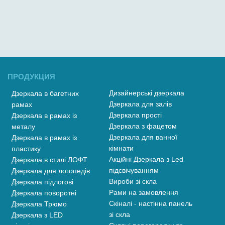
ПРОДУКЦИЯ
Дизайнерські дзеркала
Дзеркала в багетних
Дзеркала для залів
рамах
Дзеркала прості
Дзеркала в рамах із
Дзеркала з фацетом
металу
Дзеркала для ванної
Дзеркала в рамах із
кімнати
пластику
Акційні Дзеркала з Led
Дзеркала в стилі ЛОФТ
підсвічуванням
Дзеркала для логопедів
Вироби зі скла
Дзеркала підлогові
Рами на замовлення
Дзеркала поворотні
Скіналі - настінна панель
Дзеркала Трюмо
зі скла
Дзеркала з LED