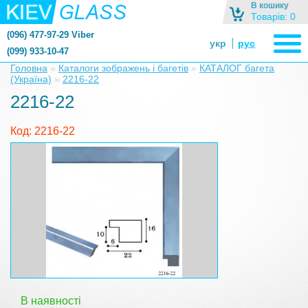
В кошику
Товарів: 0
(096) 477-97-29 Viber
укр
рус
(099) 933-10-47
zerkalonazakaz@gmail.com
Головна
»
Каталоги зображень і багетів
»
КАТАЛОГ багета
(Україна)
»
2216-22
zerkaloshop@ukr.net
2216-22
Код: 2216-22
В наявності