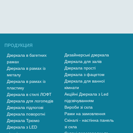
ПРОДУКЦИЯ
Дизайнерські дзеркала
Дзеркала в багетних
Дзеркала для залів
рамах
Дзеркала прості
Дзеркала в рамах із
Дзеркала з фацетом
металу
Дзеркала для ванної
Дзеркала в рамах із
кімнати
пластику
Акційні Дзеркала з Led
Дзеркала в стилі ЛОФТ
підсвічуванням
Дзеркала для логопедів
Вироби зі скла
Дзеркала підлогові
Рами на замовлення
Дзеркала поворотні
Скіналі - настінна панель
Дзеркала Трюмо
зі скла
Дзеркала з LED