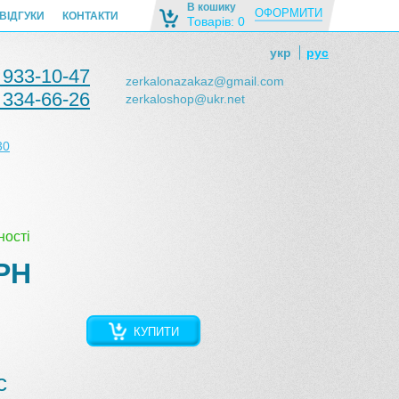
В кошику
ОФОРМИТИ
ВІДГУКИ
КОНТАКТИ
Товарів: 0
укр
рус
 933-10-47
zerkalonazakaz@gmail.com
 334-66-26
zerkaloshop@ukr.net
30
ності
РН
КУПИТИ
с