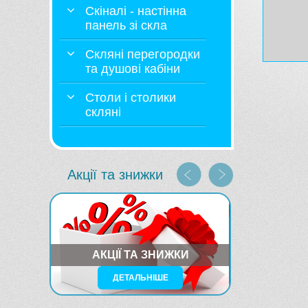
Скіналі - настінна
панель зі скла
Скляні перегородки
та душові кабіни
Столи і столики
скляні
Акції та знижки
АКЦІЇ ТА ЗНИЖКИ
ДЕТАЛЬНІШЕ