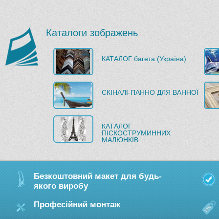
Каталоги зображень
КАТАЛОГ багета (Україна)
СКІНАЛІ-ПАННО ДЛЯ ВАННОЇ
КАТАЛОГ
ПІСКОСТРУМИННИХ
МАЛЮНКІВ
Безкоштовний макет для будь-
якого виробу
Професійний монтаж