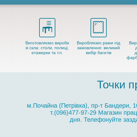
Виготовляємо вироби
Виробляємо рами під
Вир
зі скла: столи, полиці,
замовлення: великий
етажерки та т.п.
вибір багетів
д
фарб
Точки п
м.Почайна (Петрівка), пр-т Бандери, 
т.(096)477-97-29 Магазин пра
дня. Телефонуйте зазда