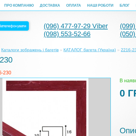
ПРО КОМПАНІЮ
ДОСТАВКА
ОПЛАТА
НАШІ РОБОТИ
БЛОГ
(096) 477-97-29 Viber
(099)
(098) 553-52-66
(050)
»
Каталоги зображень і багетів
»
КАТАЛОГ багета (Україна)
»
2216-2
-230
6-230
В наяв
0 Г
Опи