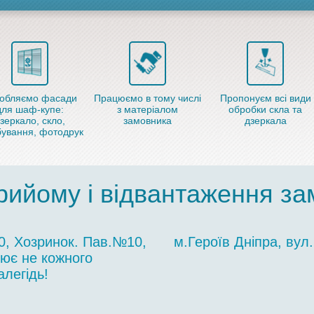
обляємо фасади
Працюємо в тому числі
Пропонуєм всі види
для шаф-купе:
з матеріалом
обробки скла та
зеркало, скло,
замовника
дзеркала
ування, фотодрук
рийому і відвантаження з
10, Хозринок. Пав.№10,
м.Героїв Дніпра, вул.
цює не кожного
легідь!