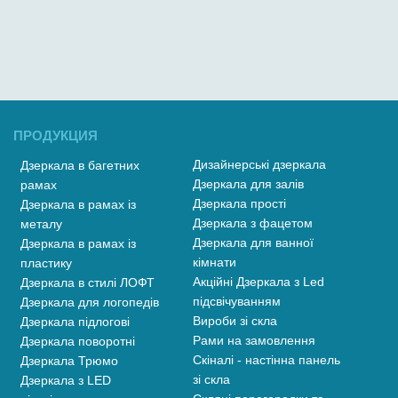
ПРОДУКЦИЯ
Дизайнерські дзеркала
Дзеркала в багетних
Дзеркала для залів
рамах
Дзеркала прості
Дзеркала в рамах із
Дзеркала з фацетом
металу
Дзеркала для ванної
Дзеркала в рамах із
кімнати
пластику
Акційні Дзеркала з Led
Дзеркала в стилі ЛОФТ
підсвічуванням
Дзеркала для логопедів
Вироби зі скла
Дзеркала підлогові
Рами на замовлення
Дзеркала поворотні
Скіналі - настінна панель
Дзеркала Трюмо
зі скла
Дзеркала з LED