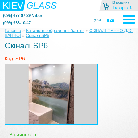
В кошику
Товарів: 0
(096) 477-97-29 Viber
укр
рус
(099) 933-10-47
zerkalonazakaz@gmail.com
Головна
»
Каталоги зображень і багетів
»
СКІНАЛІ-ПАННО ДЛЯ
ВАННОЇ
»
Скіналі SP6
zerkaloshop@ukr.net
Скіналі SP6
Код: SP6
В наявності