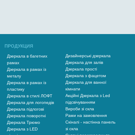
ПРОДУКЦИЯ
Дизайнерські дзеркала
Дзеркала в багетних
Дзеркала для залів
рамах
Дзеркала прості
Дзеркала в рамах із
Дзеркала з фацетом
металу
Дзеркала для ванної
Дзеркала в рамах із
кімнати
пластику
Акційні Дзеркала з Led
Дзеркала в стилі ЛОФТ
підсвічуванням
Дзеркала для логопедів
Вироби зі скла
Дзеркала підлогові
Рами на замовлення
Дзеркала поворотні
Скіналі - настінна панель
Дзеркала Трюмо
зі скла
Дзеркала з LED