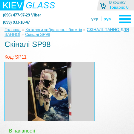
В кошику
Товарів: 0
(096) 477-97-29 Viber
укр
рус
(099) 933-10-47
zerkalonazakaz@gmail.com
Головна
»
Каталоги зображень і багетів
»
СКІНАЛІ-ПАННО ДЛЯ
ВАННОЇ
»
Скіналі SP98
zerkaloshop@ukr.net
Скіналі SP98
Код: SP11
В наявності