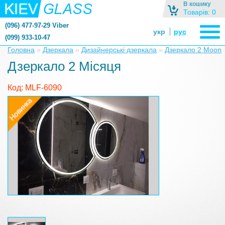
В кошику
Товарів: 0
(096) 477-97-29 Viber
укр
рус
(099) 933-10-47
zerkalonazakaz@gmail.com
Головна
»
Дзеркала
»
Дизайнерські дзеркала
»
Дзеркало 2 Moon
zerkaloshop@ukr.net
Дзеркало 2 Місяця
Код: MLF-6090