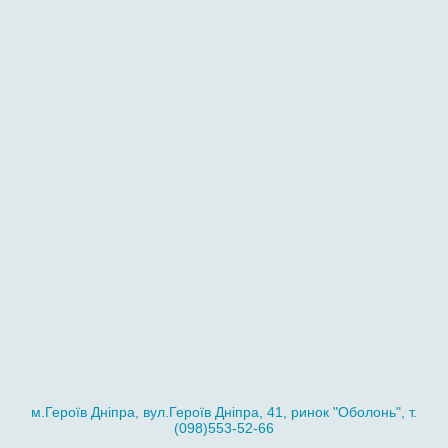
м.Героїв Дніпра, вул.Героїв Дніпра, 41, ринок "Оболонь", т.
(098)553-52-66