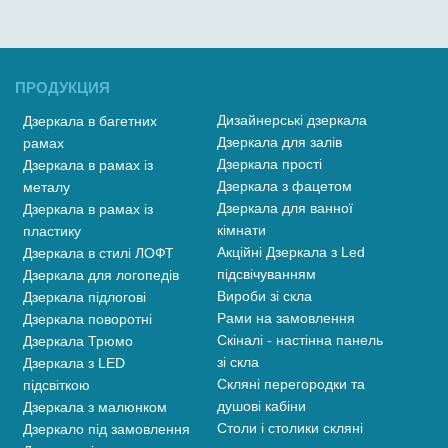
ПРОДУКЦИЯ
Дизайнерські дзеркала
Дзеркала в багетних
Дзеркала для залів
рамах
Дзеркала прості
Дзеркала в рамах із
Дзеркала з фацетом
металу
Дзеркала для ванної
Дзеркала в рамах із
кімнати
пластику
Акційні Дзеркала з Led
Дзеркала в стилі ЛОФТ
підсвічуванням
Дзеркала для логопедів
Вироби зі скла
Дзеркала підлогові
Рами на замовлення
Дзеркала поворотні
Скіналі - настінна панель
Дзеркала Трюмо
зі скла
Дзеркала з LED
Скляні перегородки та
підсвіткою
душові кабіни
Дзеркала з малюнком
Столи і столики скляні
Дзеркало під замовлення