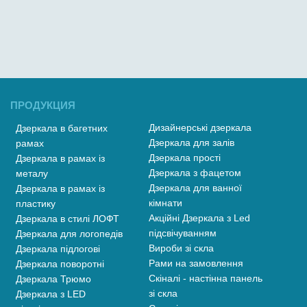
ПРОДУКЦИЯ
Дизайнерські дзеркала
Дзеркала в багетних
Дзеркала для залів
рамах
Дзеркала прості
Дзеркала в рамах із
Дзеркала з фацетом
металу
Дзеркала для ванної
Дзеркала в рамах із
кімнати
пластику
Акційні Дзеркала з Led
Дзеркала в стилі ЛОФТ
підсвічуванням
Дзеркала для логопедів
Вироби зі скла
Дзеркала підлогові
Рами на замовлення
Дзеркала поворотні
Скіналі - настінна панель
Дзеркала Трюмо
зі скла
Дзеркала з LED