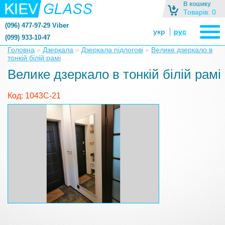
В кошику
Товарів: 0
(096) 477-97-29 Viber
укр
рус
(099) 933-10-47
zerkalonazakaz@gmail.com
Головна
»
Дзеркала
»
Дзеркала підлогові
»
Велике дзеркало в
тонкій білій рамі
zerkaloshop@ukr.net
Велике дзеркало в тонкій білій рамі
Код: 1043С-21