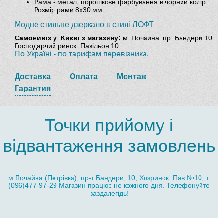
Рама - метал, порошкове фарбування в чорний колір.
Розмір рами 8х30 мм.
Модне стильне дзеркало в стилі ЛОФТ
Самовивіз
у Києві з магазину:
м. Почайна. пр. Бандери 10.
Господарчий ринок. Павільон 10.
По Україні - по тарифам перевізника.
Доставка
Оплата
Монтаж
Гарантия
Точки прийому і
відвантаження замовлень
м.Почайна (Петрівка), пр-т Бандери, 10, Хозринок. Пав.№10, т.
(096)477-97-29 Магазин працює не кожного дня. Телефонуйте
заздалегідь!