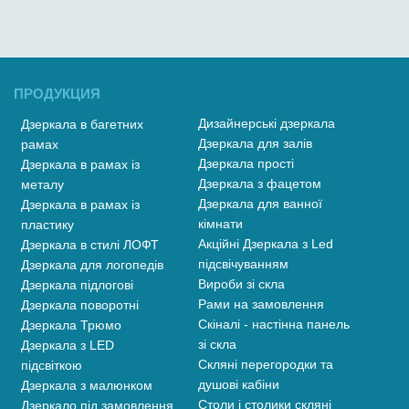
ПРОДУКЦИЯ
Дизайнерські дзеркала
Дзеркала в багетних
Дзеркала для залів
рамах
Дзеркала прості
Дзеркала в рамах із
Дзеркала з фацетом
металу
Дзеркала для ванної
Дзеркала в рамах із
кімнати
пластику
Акційні Дзеркала з Led
Дзеркала в стилі ЛОФТ
підсвічуванням
Дзеркала для логопедів
Вироби зі скла
Дзеркала підлогові
Рами на замовлення
Дзеркала поворотні
Скіналі - настінна панель
Дзеркала Трюмо
зі скла
Дзеркала з LED
Скляні перегородки та
підсвіткою
душові кабіни
Дзеркала з малюнком
Столи і столики скляні
Дзеркало під замовлення