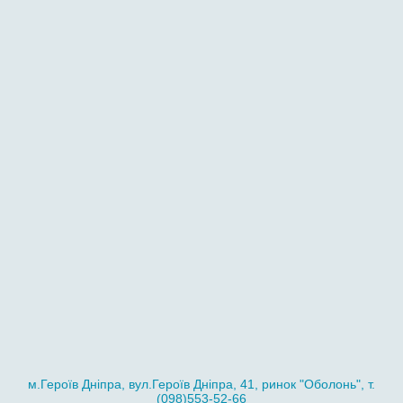
м.Героїв Дніпра, вул.Героїв Дніпра, 41, ринок "Оболонь", т.
(098)553-52-66