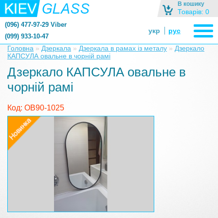
В кошику
Товарів: 0
(096) 477-97-29 Viber
укр
рус
(099) 933-10-47
zerkalonazakaz@gmail.com
Головна
»
Дзеркала
»
Дзеркала в рамах із металу
»
Дзеркало
КАПСУЛА овальне в чорній рамі
zerkaloshop@ukr.net
Дзеркало КАПСУЛА овальне в
чорній рамі
Код: OB90-1025