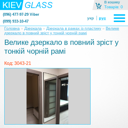
В кошику
Товарів: 0
(096) 477-97-29 Viber
укр
рус
(099) 933-10-47
zerkalonazakaz@gmail.com
Головна
»
Дзеркала
»
Дзеркала в рамах із пластику
»
Велике
дзеркало в повний зріст у тонкій чорній рамі
zerkaloshop@ukr.net
Велике дзеркало в повний зріст у
тонкій чорній рамі
Код: 3043-21