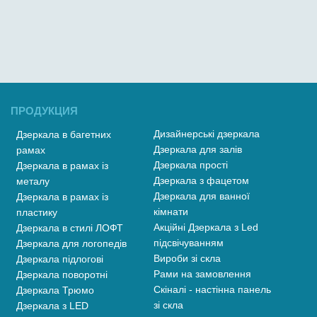
ПРОДУКЦИЯ
Дизайнерські дзеркала
Дзеркала в багетних
Дзеркала для залів
рамах
Дзеркала прості
Дзеркала в рамах із
Дзеркала з фацетом
металу
Дзеркала для ванної
Дзеркала в рамах із
кімнати
пластику
Акційні Дзеркала з Led
Дзеркала в стилі ЛОФТ
підсвічуванням
Дзеркала для логопедів
Вироби зі скла
Дзеркала підлогові
Рами на замовлення
Дзеркала поворотні
Скіналі - настінна панель
Дзеркала Трюмо
зі скла
Дзеркала з LED