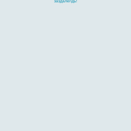
заздалегідь!