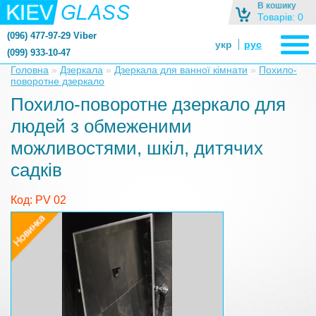
В кошику
Товарів: 0
(096) 477-97-29 Viber
укр
рус
(099) 933-10-47
zerkalonazakaz@gmail.com
Головна
»
Дзеркала
»
Дзеркала для ванної кімнати
»
Похило-
поворотне дзеркало
zerkaloshop@ukr.net
Похило-поворотне дзеркало для
людей з обмеженими
можливостями, шкіл, дитячих
садків
Код: PV 02