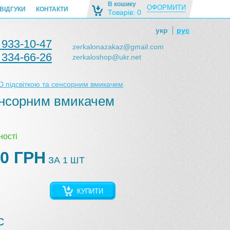
В кошику
ОФОРМИТИ
ВІДГУКИ
КОНТАКТИ
Товарів: 0
укр
рус
 933-10-47
zerkalonazakaz@gmail.com
 334-66-26
zerkaloshop@ukr.net
D підсвіткою та сенсорним вмикачем
енсорним вмикачем
ності
0 ГРН
ЗА 1 ШТ
КУПИТИ
с