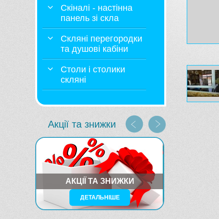
Скіналі - настінна
панель зі скла
Скляні перегородки
та душові кабіни
Столи і столики
скляні
Акції та знижки
АКЦІЇ ТА ЗНИЖКИ
ДЕТАЛЬНІШЕ