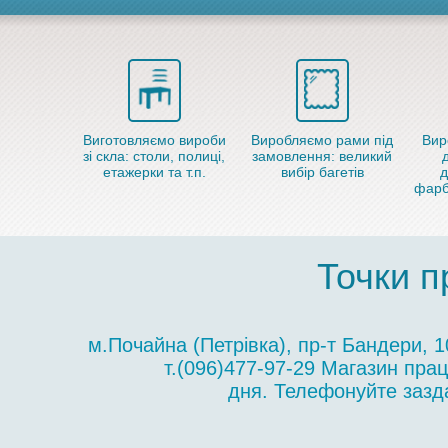
Виготовляємо вироби
Виробляємо рами під
Вир
зі скла: столи, полиці,
замовлення: великий
етажерки та т.п.
вибір багетів
д
фарб
Точки п
м.Почайна (Петрівка), пр-т Бандери, 
т.(096)477-97-29 Магазин пра
дня. Телефонуйте зазда