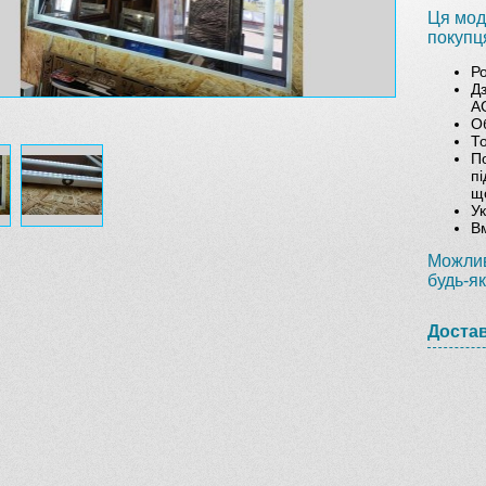
Ця мод
покупц
Р
Д
A
О
То
П
пі
що
У
Вм
Можлив
будь-як
Доста