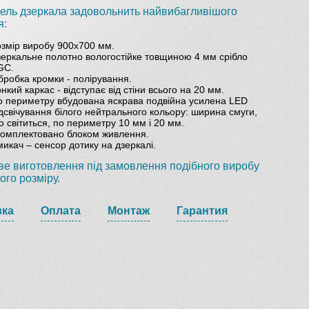
ель дзеркала задовольнить найвибагливішого
я:
озмір виробу
900х700 мм.
зеркальне полотно вологостійке товщиною 4 мм срібло
GC.
бробка кромки - полірування.
нкий каркас - відступає від стіни всього на 20 мм.
о периметру вбудована яскрава подвійна усилена LED
дсвічування білого нейтрального кольору: ширина смуги,
 світиться, по периметру 10 мм і 20 мм.
комплектовано блоком живлення.
икач – сенсор дотику на дзеркалі.
е виготовлення під замовлення подібного виробу
ого розміру.
вка
Оплата
Монтаж
Гарантия