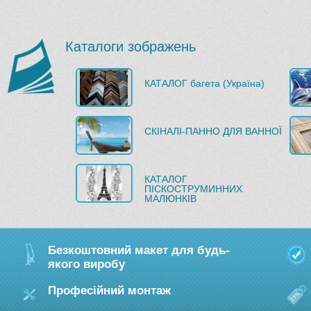
Каталоги зображень
КАТАЛОГ багета (Україна)
СКІНАЛІ-ПАННО ДЛЯ ВАННОЇ
КАТАЛОГ
ПІСКОСТРУМИННИХ
МАЛЮНКІВ
Безкоштовний макет для будь-
якого виробу
Професійний монтаж