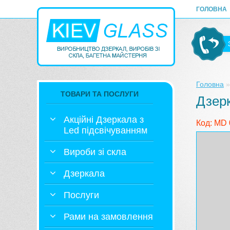
ГОЛОВНА
Головна
ТОВАРИ ТА ПОСЛУГИ
Дзерк
Акційні Дзеркала з
Код: MD
Led підсвічуванням
Вироби зі скла
Дзеркала
Послуги
Рами на замовлення