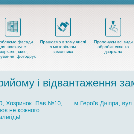
обляємо фасади
Працюємо в тому числі
Пропонуєм всі види
для шаф-купе:
з матеріалом
обробки скла та
зеркало, скло,
замовника
дзеркала
ування, фотодрук
рийому і відвантаження з
10, Хозринок. Пав.№10,
м.Героїв Дніпра, вул.
цює не кожного
легідь!