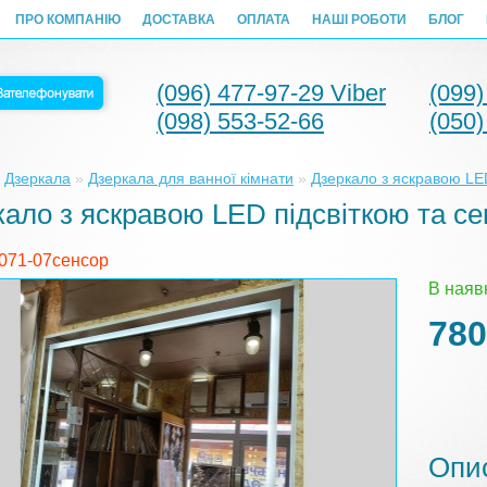
ПРО КОМПАНІЮ
ДОСТАВКА
ОПЛАТА
НАШІ РОБОТИ
БЛОГ
(096) 477-97-29 Viber
(099)
(098) 553-52-66
(050)
»
Дзеркала
»
Дзеркала для ванної кімнати
»
Дзеркало з яскравою LE
ало з яскравою LED підсвіткою та с
 071-07сенсор
В наяв
780
Опи