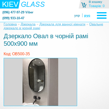
В кошику
Товарів: 0
(096) 477-97-29 Viber
укр
рус
(099) 933-10-47
zerkalonazakaz@gmail.com
Головна
»
Дзеркала
»
Дзеркала для ванної кімнати
»
Овальне
дзеркало в чорній рамі
zerkaloshop@ukr.net
Дзеркало Овал в чорній рамі
500х900 мм
Код: ОВ500-35