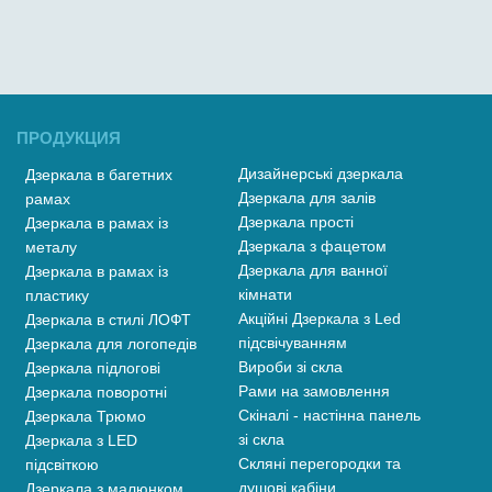
ПРОДУКЦИЯ
Дизайнерські дзеркала
Дзеркала в багетних
Дзеркала для залів
рамах
Дзеркала прості
Дзеркала в рамах із
Дзеркала з фацетом
металу
Дзеркала для ванної
Дзеркала в рамах із
кімнати
пластику
Акційні Дзеркала з Led
Дзеркала в стилі ЛОФТ
підсвічуванням
Дзеркала для логопедів
Вироби зі скла
Дзеркала підлогові
Рами на замовлення
Дзеркала поворотні
Скіналі - настінна панель
Дзеркала Трюмо
зі скла
Дзеркала з LED
Скляні перегородки та
підсвіткою
душові кабіни
Дзеркала з малюнком