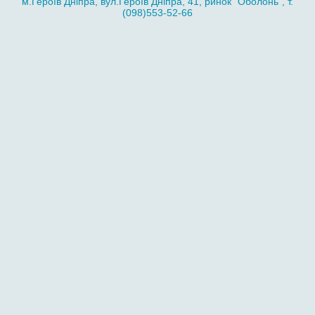
м.Героїв Дніпра, вул.Героїв Дніпра, 41, ринок "Оболонь", т.
(098)553-52-66