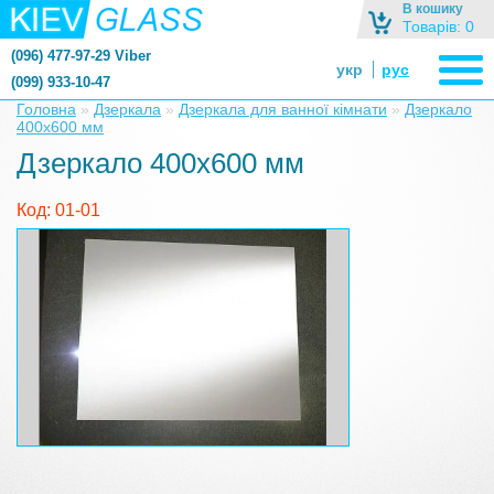
В кошику
Товарів: 0
(096) 477-97-29 Viber
укр
рус
(099) 933-10-47
zerkalonazakaz@gmail.com
Головна
»
Дзеркала
»
Дзеркала для ванної кімнати
»
Дзеркало
400х600 мм
zerkaloshop@ukr.net
Дзеркало 400х600 мм
Код: 01-01