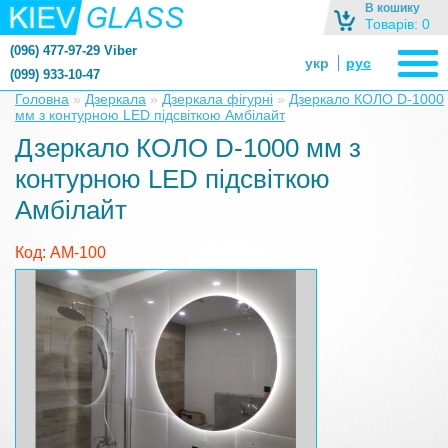
В кошику
Товарів: 0
(096) 477-97-29 Viber
укр
рус
(099) 933-10-47
zerkalonazakaz@gmail.com
Головна
»
Дзеркала
»
Дзеркала фігурні
»
Дзеркало КОЛО D-1000
мм з контурною LED підсвіткою Амбілайт
zerkaloshop@ukr.net
Дзеркало КОЛО D-1000 мм з
контурною LED підсвіткою
Амбілайт
Код: АМ-100