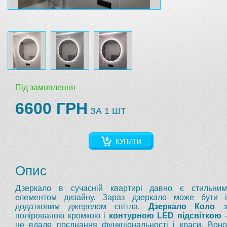
Під замовлення
6600 ГРН
ЗА 1 ШТ
КУПИТИ
Опис
Дзеркало в сучасній квартирі давно є стильним
елементом дизайну. Зараз дзеркало може бути і
додатковим джерелом світла.
Дзеркало Коло
полірованою кромкою і
контурною LED підсвіткою
-
це вдале поєднання функціональності і краси. Воно