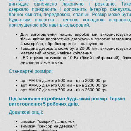
виглядає одночасно лаконічно і розкішно. Таке
дзеркало прикрасить і доповнить інтер'єр санвузла,
ванної кімнати, передпокою, спальні. Розмір може бути
будь-яким, підсвітка - теплою, холодною, яскравою,
приглушеною або навіть кольоровий.
Для виготовлення наших виробів ми використовуємо
тільки
якісне вологостійке дзеркальне полотно
завтовшк
4 мм срібло, обробка кромки - полірування.
Товщина дзеркала може бути 20-30 мм, використовуємо
металевий каркас, навісне кріплення.
LED стрічка потужністю 10 Вт (білий нейтральний), блок
живлення в комплекті.
Стандартні розміри:
арт. АМ-05 діаметр 500 мм - ціна 2000,00 грн
арт. АМ-06 діаметр 600 мм - ціна 2200,00 грн
арт. АМ-07 діаметр 700 мм - ціна 2600,00 грн
Під замовлення робимо будь-який розмір. Термін
виготовлення 5 робочих днів.
Додаткові опції:
вимикач "микрик" ланцюжок
вимикач "сенсор на дзеркалі"
розсіювач підсвітки