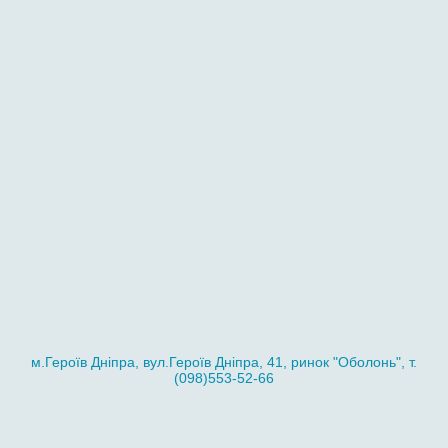
м.Героїв Дніпра, вул.Героїв Дніпра, 41, ринок "Оболонь", т.
(098)553-52-66