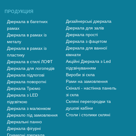
ПРОДУКЦИЯ
Дизайнерські дзеркала
Дзеркала в багетних
Дзеркала для залів
рамах
Дзеркала прості
Дзеркала в рамах із
Дзеркала з фацетом
металу
Дзеркала для ванної
Дзеркала в рамах із
кімнати
пластику
Акційні Дзеркала з Led
Дзеркала в стилі ЛОФТ
підсвічуванням
Дзеркала для логопедів
Вироби зі скла
Дзеркала підлогові
Рами на замовлення
Дзеркала поворотні
Скіналі - настінна панель
Дзеркала Трюмо
зі скла
Дзеркала з LED
Скляні перегородки та
підсвіткою
душові кабіни
Дзеркала з малюнком
Столи і столики скляні
Дзеркало під замовлення
Дзеркальні панно
Дзеркала фігурні
Гримерні дзеркала