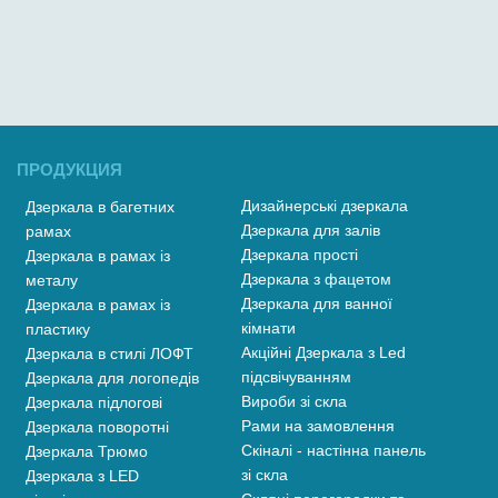
ПРОДУКЦИЯ
Дизайнерські дзеркала
Дзеркала в багетних
Дзеркала для залів
рамах
Дзеркала прості
Дзеркала в рамах із
Дзеркала з фацетом
металу
Дзеркала для ванної
Дзеркала в рамах із
кімнати
пластику
Акційні Дзеркала з Led
Дзеркала в стилі ЛОФТ
підсвічуванням
Дзеркала для логопедів
Вироби зі скла
Дзеркала підлогові
Рами на замовлення
Дзеркала поворотні
Скіналі - настінна панель
Дзеркала Трюмо
зі скла
Дзеркала з LED