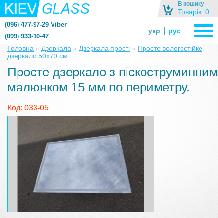
В кошику
Товарів: 0
(096) 477-97-29 Viber
укр
рус
(099) 933-10-47
zerkalonazakaz@gmail.com
Головна
»
Дзеркала
»
Дзеркала прості
»
Просте вологостійке
дзеркало 50х70 см
zerkaloshop@ukr.net
Просте дзеркало з піскоструминним
малюнком 15 мм по периметру.
Код: 033-05