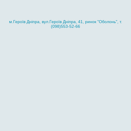
м.Героїв Дніпра, вул.Героїв Дніпра, 41, ринок "Оболонь", т.
(098)553-52-66