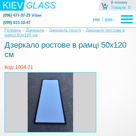
В кошику
Товарів: 0
(096) 477-97-29 Viber
укр
рус
(099) 933-10-47
zerkalonazakaz@gmail.com
Головна
»
Дзеркала
»
Дзеркала прості
»
Дзеркало ростове в
рамці 50х120 см
zerkaloshop@ukr.net
Дзеркало ростове в рамці 50х120
см
Код: 1004-21