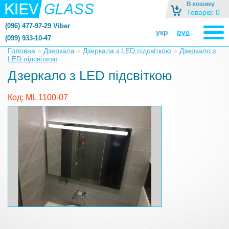
В кошику
Товарів: 0
(096) 477-97-29 Viber
укр
рус
(099) 933-10-47
zerkalonazakaz@gmail.com
Головна
»
Дзеркала
»
Дзеркала з LED підсвіткою
»
Дзеркало з
LED підсвіткою
zerkaloshop@ukr.net
Дзеркало з LED підсвіткою
Код: ML 1100-07