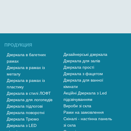
ПРОДУКЦИЯ
Дизайнерські дзеркала
Дзеркала в багетних
Дзеркала для залів
рамах
Дзеркала прості
Дзеркала в рамах із
Дзеркала з фацетом
металу
Дзеркала для ванної
Дзеркала в рамах із
кімнати
пластику
Акційні Дзеркала з Led
Дзеркала в стилі ЛОФТ
підсвічуванням
Дзеркала для логопедів
Вироби зі скла
Дзеркала підлогові
Рами на замовлення
Дзеркала поворотні
Скіналі - настінна панель
Дзеркала Трюмо
зі скла
Дзеркала з LED